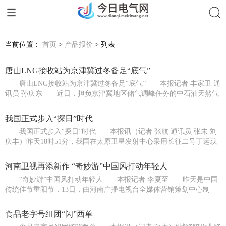
搜索
当前位置：
首页
>
产品报价
> 列表
唐山LNG接收站为京津冀过冬备足“底气”
唐山LNG接收站为京津冀过冬备足“底气” 本报记者 丰家卫 通
讯员 孙庆东 近日，担负京津冀地区储气调峰任务的中石油天然气
销
我国正式步入“探日”时代
我国正式步入“探日”时代 本报讯（记者 张航 通讯员 张未 刘
庆丰）昨天18时51分，我国在太原卫星发射中心采用长征二号丁运载
火
河南卫视再添新作 “奇妙游”中国风打动年轻人
“奇妙游”中国风打动年轻人 本报记者 李夏至 昨天是中国
传统佳节重阳节，13日，由河南广播电视台全媒体营销策划中心制
作、优酷
食品老字号组团“闪”西单