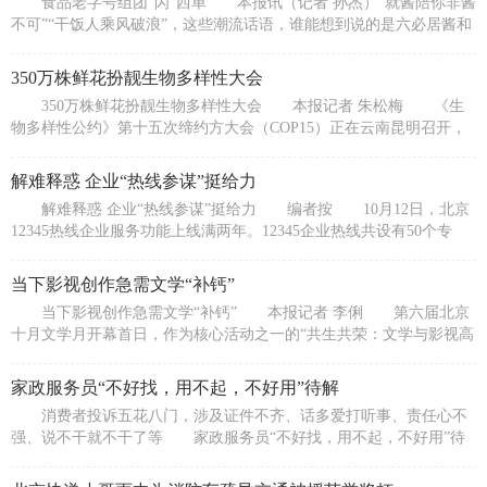
食品老字号组团“闪”西单 本报讯（记者 孙杰）“就酱陪你非酱
不可”“干饭人乘风破浪”，这些潮流话语，谁能想到说的是六必居酱和
350万株鲜花扮靓生物多样性大会
350万株鲜花扮靓生物多样性大会 本报记者 朱松梅 《生
物多样性公约》第十五次缔约方大会（COP15）正在云南昆明召开，
350万株怒
解难释惑 企业“热线参谋”挺给力
解难释惑 企业“热线参谋”挺给力 编者按 10月12日，北京
12345热线企业服务功能上线满两年。12345企业热线共设有50个专
席，近百
当下影视创作急需文学“补钙”
当下影视创作急需文学“补钙” 本报记者 李俐 第六届北京
十月文学月开幕首日，作为核心活动之一的“共生共荣：文学与影视高
峰论
家政服务员“不好找，用不起，不好用”待解
消费者投诉五花八门，涉及证件不齐、话多爱打听事、责任心不
强、说不干就不干了等 家政服务员“不好找，用不起，不好用”待
解 农村