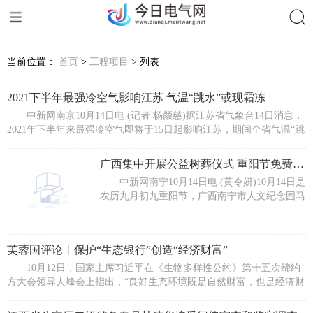
搜索
当前位置：
首页
>
工程项目
> 列表
2021下半年最强冷空气影响江苏 气温“跳水”或现霜冻
中新网南京10月14日电 (记者 杨颜慈)据江苏省气象台14日消息，
2021年下半年来最强冷空气即将于15日起影响江苏，期间全省气温“跳
水”
广西集中开展公益树葬仪式 重阳节免费代祭扫
中新网南宁10月14日电 (黄令妍)10月14日是
农历九月初九重阳节，广西南宁市人文纪念园马
岭公益性公墓举行节地生态安葬暨“重阳代祭扫”
芙蓉国评论丨保护“生态银行”创造“经济财富”
10月12日，国家主席习近平在《生物多样性公约》第十五次缔约
方大会领导人峰会上指出，“良好生态环境既是自然财富，也是经济财
富，关系