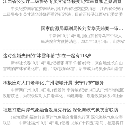
江西省公安厅二级警务专员甘清华接受纪律审查和监察调查
中央纪委国家监委网站讯 据江西省纪委监委消息：江西省公安厅
二级警务专员甘清华涉嫌严重违纪违法，目前正接受江西省纪委监委
驻省公
国家能源局原副局长刘宝华受贿案一审开庭
中新网10月14日电 据山东省青岛市中级人
民法院官方微博消息，2021年10月14日，山东省
青岛市中级人民法院一审公开开庭审理了国家能
源局
这对金婚夫妇的“冰雪年龄”加在一起有118岁
新华社长春10月14日电(记者张博宇 许畅)传奇，来自地处长白山
雪域的吉林省通化市。他，13岁接触冰雪，后来成为冬奥会高山滑雪
赛场上首
积极应对人口老年化 广州增城开展“安宁疗护”服务
中新网广州10月14日电 (程景伟 李诗敏)记者14日从广州市增城区
政府获悉，为积极应对人口老年化，构建养老、敬老政策体系和社会
环境，
福建打造两岸气象融合发展先行区 深化海峡气象灾害联防
(台海观澜)福建打造两岸气象融合发展先行区 深化海峡气象灾害
联防 中新社福州10月14日电 (记者 龙敏)“十四五”期间，福建将打