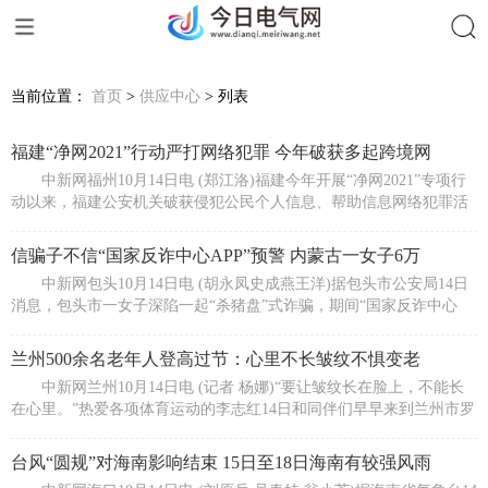
搜索
当前位置：
首页
>
供应中心
> 列表
福建“净网2021”行动严打网络犯罪 今年破获多起跨境网
中新网福州10月14日电 (郑江洛)福建今年开展“净网2021”专项行
动以来，福建公安机关破获侵犯公民个人信息、帮助信息网络犯罪活
动、非
信骗子不信“国家反诈中心APP”预警 内蒙古一女子6万
中新网包头10月14日电 (胡永凤史成燕王洋)据包头市公安局14日
消息，包头市一女子深陷一起“杀猪盘”式诈骗，期间“国家反诈中心
APP”(
兰州500余名老年人登高过节：心里不长皱纹不惧变老
中新网兰州10月14日电 (记者 杨娜)“要让皱纹长在脸上，不能长
在心里。”热爱各项体育运动的李志红14日和同伴们早早来到兰州市罗
九公
台风“圆规”对海南影响结束 15日至18日海南有较强风雨