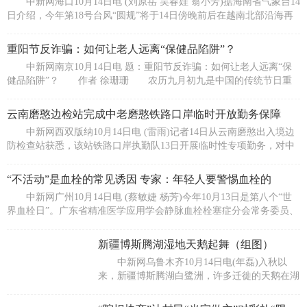
中新网海口10月14日电 (刘原岳 吴春娃 翁小芳)据海南省气象台14
日介绍，今年第18号台风“圆规”将于14日傍晚前后在越南北部沿海再
次
重阳节反诈骗：如何让老人远离“保健品陷阱”？
中新网南京10月14日电 题：重阳节反诈骗：如何让老人远离“保
健品陷阱”？ 作者 徐珊珊 农历九月初九是中国的传统节日重
阳节。
云南磨憨边检站完成中老磨憨铁路口岸临时开放勤务保障
中新网西双版纳10月14日电 (雷雨)记者14日从云南磨憨出入境边
防检查站获悉，该站铁路口岸执勤队13日开展临时性专项勤务，对中
老铁路设
“不活动”是血栓的常见诱因 专家：年轻人要警惕血栓的
中新网广州10月14日电 (蔡敏婕 杨芳)今年10月13日是第八个“世
界血栓日”。广东省精准医学应用学会静脉血栓栓塞症分会常务委员、
南方
新疆博斯腾湖湿地天鹅起舞（组图）
中新网乌鲁木齐10月14日电(年磊)入秋以
来，新疆博斯腾湖白鹭洲，许多迁徙的天鹅在湖
中飞舞游弋，觅食嬉戏，成为秋季一道自然生态
和谐的