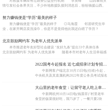
对救援车辆应有过路费公益垫付机制 李英锋 山西暴雨灾
情引发社会各界关注，不少外地救援队接到消息后，纷纷驰援山西。
10月11日
努力赚钱便是“学历”最美的样子
努力赚钱便是“学历”最美的样子 ◎马海霞 邻居研究生毕
业，在家开网店卖洗澡巾，你是不是觉得他比我还白瞎了学历？
表妹给我
北京鼓励网约车 为老年人优先派单
本市推进老年友好型社会建设 “友好九条”提出33个具体任务
北京鼓励网约车 为老年人优先派单 随着本市对老年人生活幸福感
越来
2022国考今起报名 近七成招录计划专招应届生
中新网客户端北京10月15日电(任靖)今起，
中央机关及其直属机构2022年度公务员考试报名
正式开启。本次国考计划招录3 12万人，招录规
模较
大山里的老年食堂：让留守老人吃上幸福餐
中新网杭州10月14日电(钱晨菲)“村里老年
食堂的饭菜很好吃，我75岁了，一餐只要2块
钱，我几乎每天都来。”10月14日是重阳节。刚
到饭点