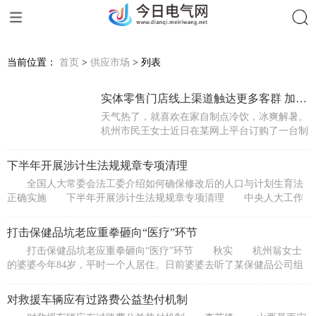
搜索
当前位置：
首页
>
供应市场
> 列表
实体零售门店线上渠道触达更多客群 加快线上线下全渠道发展
天气热了，就喜欢在家自制点冷饮，冰爽解暑。
杭州市民王女士近日在某网上平台订购了一台制
冰机，1小时送货上门的体验让她十分满意。
38℃、3
下半年开展涉计生法规规章专项清理
全国人大常委会法工委介绍如何确保修改后的人口与计划生育法
正确实施 下半年开展涉计生法规规章专项清理 中央人大工作
会议10月13
打击保健品坑老应重拳砸向“医疗”环节
打击保健品坑老应重拳砸向“医疗”环节 秋实 杭州翁女士
的婆婆今年84岁，平时一个人居住。日前婆婆去听了某保健品公司组
织的一堂
对救援车辆应有过路费公益垫付机制