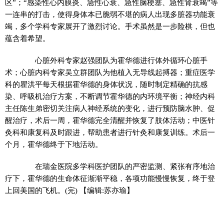
区”；“感染性心内膜炎、急性心衰、急性脑梗塞、急性肾衰竭”等
一连串的打击，使得身体本已脆弱不堪的病人出现多脏器功能衰
竭，多个学科专家展开了激烈讨论。手术虽然是一步险棋，但也
蕴含着希望。
心脏外科专家赵强团队为霍华德进行体外循环心脏手
术；心脏内科专家吴立群团队为他植入无导线起搏器；重症医学
科的瞿洪平每天根据霍华德的身体状况，随时制定精确的抗感
染、呼吸机治疗方案，不断调节霍华德的内环境平衡；神经内科
主任陈生弟密切关注病人神经系统的变化，进行预防脑水肿、促
醒治疗，术后一周，霍华德完全清醒并恢复了肢体活动；中医针
灸科和康复科及时跟进，帮助患者进行针灸和康复训练。术后一
个月，霍华德终于下地活动。
在瑞金医院多学科医护团队的严密监测、紧张有序地治
疗下，霍华德的生命体征渐渐平稳，各项功能慢慢恢复，终于登
上回美国的飞机。(完)
【编辑:苏亦瑜】