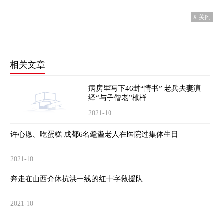
X 关闭
相关文章
病房里写下46封“情书” 老兵夫妻演
绎“与子偕老”模样
2021-10
许心愿、吃蛋糕 成都6名耄耋老人在医院过集体生日
2021-10
奔走在山西介休抗洪一线的红十字救援队
2021-10