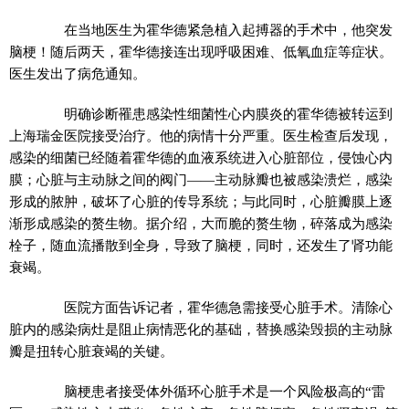
在当地医生为霍华德紧急植入起搏器的手术中，他突发
脑梗！随后两天，霍华德接连出现呼吸困难、低氧血症等症状。
医生发出了病危通知。
明确诊断罹患感染性细菌性心内膜炎的霍华德被转运到
上海瑞金医院接受治疗。他的病情十分严重。医生检查后发现，
感染的细菌已经随着霍华德的血液系统进入心脏部位，侵蚀心内
膜；心脏与主动脉之间的阀门——主动脉瓣也被感染溃烂，感染
形成的脓肿，破坏了心脏的传导系统；与此同时，心脏瓣膜上逐
渐形成感染的赘生物。据介绍，大而脆的赘生物，碎落成为感染
栓子，随血流播散到全身，导致了脑梗，同时，还发生了肾功能
衰竭。
医院方面告诉记者，霍华德急需接受心脏手术。清除心
脏内的感染病灶是阻止病情恶化的基础，替换感染毁损的主动脉
瓣是扭转心脏衰竭的关键。
脑梗患者接受体外循环心脏手术是一个风险极高的“雷