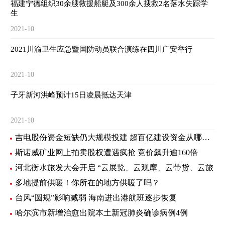
福建宁德组织30余艘救援船艇及300余人搜救2名落水失踪学
生
2021-10
2021川渝卫生应急暨国防动员联合演练在四川广安举行
2021-10
子牙新河洪峰预计15日凌晨抵达天津
2021-10
吉电股份资金短缺仍大规模投建 超百亿建设资金从哪里来？
斯诺威矿业网上拍卖股权遭遇疯抢 竞价飙升逾160倍
河北衡水旅发大会开启 “云展览、云观摩、云带货、云旅
多地提前供暖！你所在的地方供暖了吗？
台风“圆规”影响减弱 海南进出港航班逐步恢复
哈尔滨市新增治愈出院本土新冠肺炎确诊病例4例