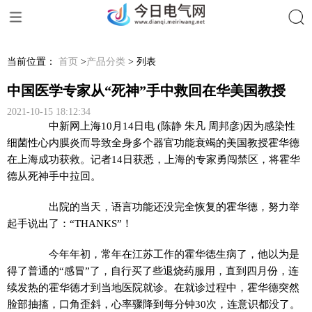
搜索
当前位置：
首页
>
产品分类
> 列表
中国医学专家从“死神”手中救回在华美国教授
2021-10-15 18:12:34
中新网
上海10月14日电 (陈静 朱凡 周邦彦)因为感染性
细菌性心内膜炎而导致全身多个器官功能衰竭的美国教授霍华德
在上海成功获救。记者14日获悉，上海的专家勇闯禁区，将霍华
德从死神手中拉回。
出院的当天，语言功能还没完全恢复的霍华德，努力举
起手说出了：“THANKS”！
今年年初，常年在江苏工作的霍华德生病了，他以为是
得了普通的“感冒”了，自行买了些退烧药服用，直到四月份，连
续发热的霍华德才到当地医院就诊。在就诊过程中，霍华德突然
脸部抽搐，口角歪斜，心率骤降到每分钟30次，连意识都没了。