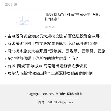
2021-10
“院坝协商”让村民“当家做主”对彩
礼“限高”
2021-10
吉电股份资金短缺仍大规模投建 超百亿建设资金从哪里来？
斯诺威矿业网上拍卖股权遭遇疯抢 竞价飙升逾160倍
河北衡水旅发大会开启 “云展览、云观摩、云带货、云旅
多地提前供暖！你所在的地方供暖了吗？
台风“圆规”影响减弱 海南进出港航班逐步恢复
哈尔滨市新增治愈出院本土新冠肺炎确诊病例4例
Copyright 2015-2022 今日电气网版权所有
备案号：沪ICP备2022005074号-40
邮箱： 5 85 59 73 @qq.com