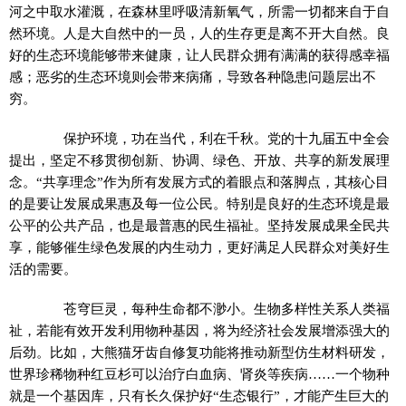
河之中取水灌溉，在森林里呼吸清新氧气，所需一切都来自于自
然环境。人是大自然中的一员，人的生存更是离不开大自然。良
好的生态环境能够带来健康，让人民群众拥有满满的获得感幸福
感；恶劣的生态环境则会带来病痛，导致各种隐患问题层出不
穷。
保护环境，功在当代，利在千秋。党的十九届五中全会
提出，坚定不移贯彻创新、协调、绿色、开放、共享的新发展理
念。“共享理念”作为所有发展方式的着眼点和落脚点，其核心目
的是要让发展成果惠及每一位公民。特别是良好的生态环境是最
公平的公共产品，也是最普惠的民生福祉。坚持发展成果全民共
享，能够催生绿色发展的内生动力，更好满足人民群众对美好生
活的需要。
苍穹巨灵，每种生命都不渺小。生物多样性关系人类福
祉，若能有效开发利用物种基因，将为经济社会发展增添强大的
后劲。比如，大熊猫牙齿自修复功能将推动新型仿生材料研发，
世界珍稀物种红豆杉可以治疗白血病、肾炎等疾病……一个物种
就是一个基因库，只有长久保护好“生态银行”，才能产生巨大的