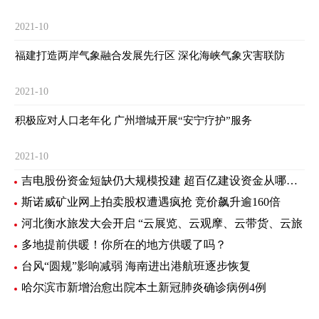
2021-10
福建打造两岸气象融合发展先行区 深化海峡气象灾害联防
2021-10
积极应对人口老年化 广州增城开展“安宁疗护”服务
2021-10
吉电股份资金短缺仍大规模投建 超百亿建设资金从哪里来？
斯诺威矿业网上拍卖股权遭遇疯抢 竞价飙升逾160倍
河北衡水旅发大会开启 “云展览、云观摩、云带货、云旅
多地提前供暖！你所在的地方供暖了吗？
台风“圆规”影响减弱 海南进出港航班逐步恢复
哈尔滨市新增治愈出院本土新冠肺炎确诊病例4例