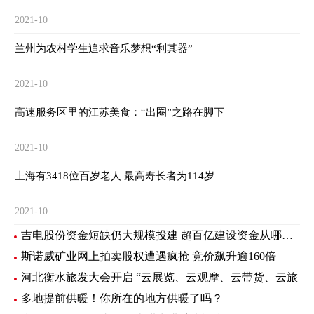
2021-10
兰州为农村学生追求音乐梦想“利其器”
2021-10
高速服务区里的江苏美食：“出圈”之路在脚下
2021-10
上海有3418位百岁老人 最高寿长者为114岁
2021-10
吉电股份资金短缺仍大规模投建 超百亿建设资金从哪里来？
斯诺威矿业网上拍卖股权遭遇疯抢 竞价飙升逾160倍
河北衡水旅发大会开启 “云展览、云观摩、云带货、云旅
多地提前供暖！你所在的地方供暖了吗？