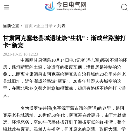
搜索
当前位置：
首页
>
企业目录
> 列表
甘肃阿克塞老县城遗址焕“生机”：渐成丝路游打
卡“新宠
2021-10-15 18:12:23
中新网
甘肃酒泉10月14日电 (记者 冯志军)残破不堪的楼
房，残垣断壁的土墙，被遗弃的报废车辆，满目尽是神秘的沧
桑……距离甘肃酒泉市阿克塞哈萨克族自治县城约20公里外的老
县城旧址，近年渐成丝路游“新宠”。20多年前即人去城空的这
里，在西北秋冬交替之时愈加得荒凉，却仍有络绎不绝的打卡游
人。
名为博罗转井镇(名字源于蒙古话的音译)的这里，是阿
克塞老县城遗址。20世纪50年代，阿克塞在此建县，由于地处偏
远、环境恶劣，至90年代整体搬迁到了海拔更低的红柳湾，整个
镇就此被废弃。虽然人去楼空，但其原来的剧院、政府大院、学