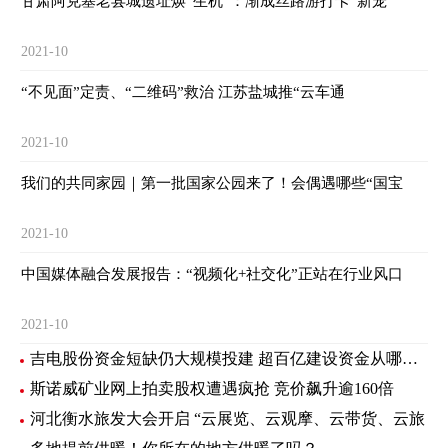
甘肃阿克塞老县城遗址焕“生机”：渐成丝路游打卡“新宠
2021-10
“不见面”定责、“二维码”救治 江苏盐城推“云车通
2021-10
我们的共同家园｜第一批国家公园来了！会偶遇哪些“国宝
2021-10
中国媒体融合发展报告：“视频化+社交化”正站在行业风口
2021-10
吉电股份资金短缺仍大规模投建 超百亿建设资金从哪里来？
斯诺威矿业网上拍卖股权遭遇疯抢 竞价飙升逾160倍
河北衡水旅发大会开启 “云展览、云观摩、云带货、云旅