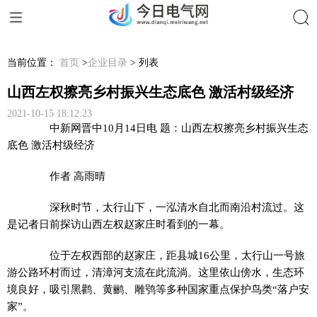
搜索
当前位置：
首页
>
企业目录
> 列表
山西左权擦亮乡村振兴生态底色 激活村级经济
2021-10-15 18:12:23
中新网
晋中10月14日电 题：山西左权擦亮乡村振兴生态
底色 激活村级经济
作者 高雨晴
深秋时节，太行山下，一泓清水自北而南沿村流过。这
是记者日前探访山西左权赵家庄时看到的一幕。
位于左权西部的赵家庄，距县城16公里，太行山一号旅
游公路环村而过，清漳河支流在此流淌。这里依山傍水，生态环
境良好，吸引黑鹳、黄鹂、雕鸮等多种国家重点保护鸟类“落户安
家”。