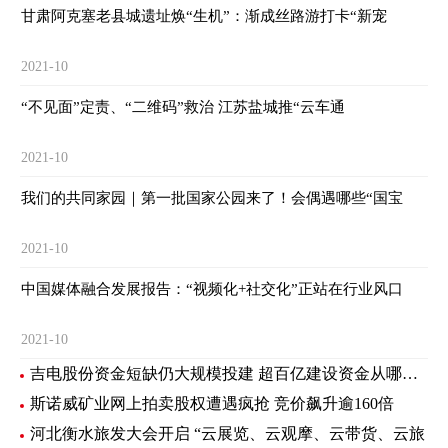
甘肃阿克塞老县城遗址焕“生机”：渐成丝路游打卡“新宠
2021-10
“不见面”定责、“二维码”救治 江苏盐城推“云车通
2021-10
我们的共同家园｜第一批国家公园来了！会偶遇哪些“国宝
2021-10
中国媒体融合发展报告：“视频化+社交化”正站在行业风口
2021-10
吉电股份资金短缺仍大规模投建 超百亿建设资金从哪里来？
斯诺威矿业网上拍卖股权遭遇疯抢 竞价飙升逾160倍
河北衡水旅发大会开启 “云展览、云观摩、云带货、云旅