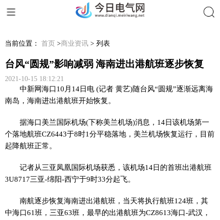
搜索
当前位置：
首页
>
商业资讯
> 列表
台风“圆规”影响减弱 海南进出港航班逐步恢复
2021-10-15 18:12:21
中新网海口10月14日电 (记者 黄艺)随台风“圆规”逐渐远离海
南岛，海南进出港航班开始恢复。
据海口美兰国际机场(下称美兰机场)消息，14日该机场第一
个落地航班CZ6443于8时1分平稳落地，美兰机场恢复运行，目前
起降航班正常。
记者从三亚凤凰国际机场获悉，该机场14日的首班出港航班
3U8717三亚-绵阳-西宁于9时33分起飞。
南航逐步恢复海南进出港航班，当天将执行航班124班，其
中海口61班，三亚63班，最早的出港航班为CZ8613海口-武汉，