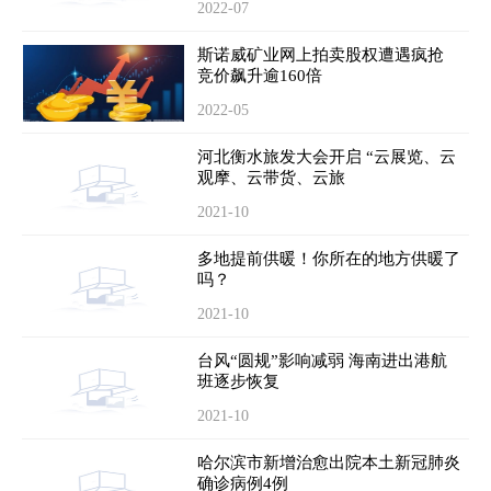
2022-07
斯诺威矿业网上拍卖股权遭遇疯抢
竞价飙升逾160倍
2022-05
河北衡水旅发大会开启 “云展览、云
观摩、云带货、云旅
2021-10
多地提前供暖！你所在的地方供暖了
吗？
2021-10
台风“圆规”影响减弱 海南进出港航
班逐步恢复
2021-10
哈尔滨市新增治愈出院本土新冠肺炎
确诊病例4例